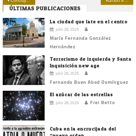
Navegación
Concluye coloquio de la prensa camagüeyana
Rumbo a la XX Bienal de Humorismo Gráfico
ÚLTIMAS PUBLICACIONES
de
entradas
La ciudad que late en el centro
julio 28, 2026
María Fernanda González
Hernández
Terrorismo de izquierda y Santa
Inquisición new age
julio 28, 2026
Fernando Buen Abad Domínguez
El azúcar de las estrellas
Frei Betto
julio 28, 2026
Cuba en la encrucijada del
“nuevo orden