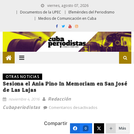
viernes, agosto 07, 2026
Documentos de la UPEC
Efemérides del Periodismo
Medios de Comunicación en Cuba
OTRAS NOTICIAS
Sesiona el Ania Pino In Memoriam en San José
de Las Lajas
Redacción
noviembre 4, 2016
en
Cubaperiodistas
Comentarios desactivados
Sesiona
el
Compartir
Ania
Más
0
Pino