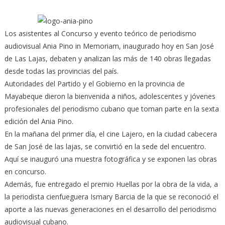
In
Memoriam
Los asistentes al Concurso y evento teórico de periodismo
en
San
audiovisual Ania Pino in Memoriam, inaugurado hoy en San José
José
de Las Lajas, debaten y analizan las más de 140 obras llegadas
de
desde todas las provincias del país.
Las
Autoridades del Partido y el Gobierno en la provincia de
Lajas
Mayabeque dieron la bienvenida a niños, adolescentes y jóvenes
profesionales del periodismo cubano que toman parte en la sexta
edición del Ania Pino.
En la mañana del primer día, el cine Lajero, en la ciudad cabecera
de San José de las lajas, se convirtió en la sede del encuentro.
Aquí se inauguró una muestra fotográfica y se exponen las obras
en concurso.
Además, fue entregado el premio Huellas por la obra de la vida, a
la periodista cienfueguera Ismary Barcia de la que se reconoció el
aporte a las nuevas generaciones en el desarrollo del periodismo
audiovisual cubano.