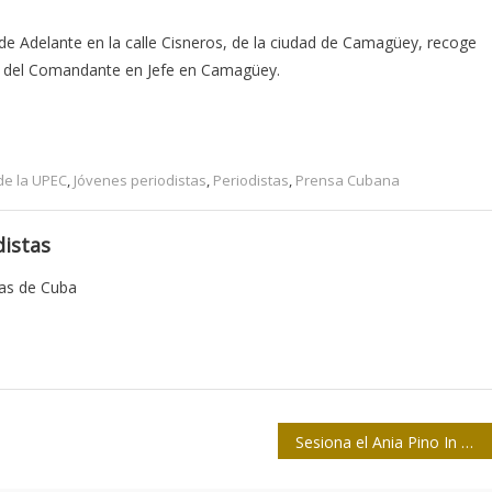
 de Adelante en la calle Cisneros, de la ciudad de Camagüey, recoge
ia del Comandante en Jefe en Camagüey.
de la UPEC
,
Jóvenes periodistas
,
Periodistas
,
Prensa Cubana
istas
tas de Cuba
Sesiona el Ania Pino In Memoriam en San José de Las Lajas