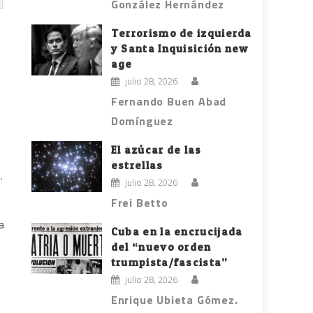
González Hernández
Terrorismo de izquierda
y Santa Inquisición new
age
julio 28, 2026
Fernando Buen Abad
Domínguez
El azúcar de las
estrellas
.
julio 28, 2026
Frei Betto
a
Cuba en la encrucijada
del “nuevo orden
trumpista/fascista”
julio 28, 2026
Enrique Ubieta Gómez.