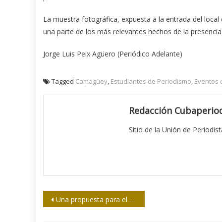
La muestra fotográfica, expuesta a la entrada del local
una parte de los más relevantes hechos de la presenc
Jorge Luis Peix Agüero (Periódico Adelante)
Tagged
Camagüey
,
Estudiantes de Periodismo
,
Eventos 
Redacción Cubaperiod
Sitio de la Unión de Periodis
Navegación
Una propuesta para el estudio del periodismo en profundidad en Cuba
de