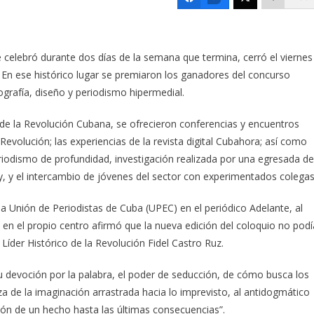
 celebró durante dos días de la semana que termina, cerró el viernes
l. En ese histórico lugar se premiaron los ganadores del concurso
tografía, diseño y periodismo hipermedial.
 de la Revolución Cubana, se ofrecieron conferencias y encuentros
 Revolución; las experiencias de la revista digital Cubahora; así como
eriodismo de profundidad, investigación realizada por una egresada de
, y el intercambio de jóvenes del sector con experimentados colegas
 la Unión de Periodistas de Cuba (UPEC) en el periódico Adelante, al
l en el propio centro afirmó que la nueva edición del coloquio no podí
l Líder Histórico de la Revolución Fidel Castro Ruz.
su devoción por la palabra, el poder de seducción, de cómo busca los
za de la imaginación arrastrada hacia lo imprevisto, al antidogmático
ción de un hecho hasta las últimas consecuencias”.