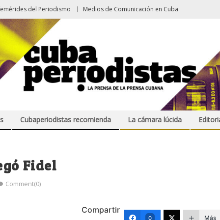
femérides del Periodismo
Medios de Comunicación en Cuba
s
Cubaperiodistas recomienda
La cámara lúcida
Editori
egó Fidel
Comment(0)
Compartir
Más
0