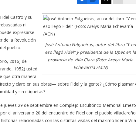
idel Castro y su
 rebuscadas ni
 puede expresarse
er de la Revolución
José Antonio Fulgueiras, autor del libro “Y en
del pueblo.
eso llegó Fidel” y presidente de la Upec en la
provincia de Villa Clara (Foto: Arelys María
piro, 2016) del
Echevarría /ACN)
 Grande, 1952) usted
¿De qué otra manera
directo y claro en sus obras— sobre Fidel y la gente? ¿Cómo plasmar 
ildad y sin etiquetas?
ste jueves 29 de septiembre en Complejo Escultórico Memorial Ernest
or el aniversario 20 del encuentro de Fidel con el pueblo villaclareño
storias relacionadas con las distintas visitas del máximo líder a Villa