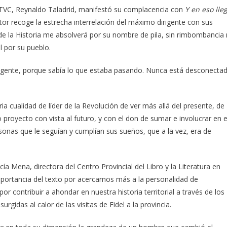
a TVC, Reynaldo Taladrid, manifestó su complacencia con
Y en eso lle
tor recoge la estrecha interrelación del máximo dirigente con sus
de la Historia me absolverá por su nombre de pila, sin rimbombancia 
l por su pueblo.
la gente, porque sabía lo que estaba pasando. Nunca está desconecta
ia cualidad de líder de la Revolución de ver más allá del presente, de
proyecto con vista al futuro, y con el don de sumar e involucrar en e
nas que le seguían y cumplían sus sueños, que a la vez, era de
cía Mena, directora del Centro Provincial del Libro y la Literatura en
 importancia del texto por acercarnos más a la personalidad de
r contribuir a ahondar en nuestra historia territorial a través de los
urgidas al calor de las visitas de Fidel a la provincia.