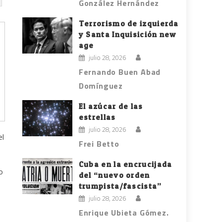
González Hernández
Terrorismo de izquierda
y Santa Inquisición new
age
julio 28, 2026
Fernando Buen Abad
Domínguez
El azúcar de las
estrellas
julio 28, 2026
el
Frei Betto
Cuba en la encrucijada
o
del “nuevo orden
trumpista/fascista”
julio 28, 2026
Enrique Ubieta Gómez.