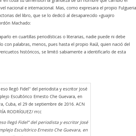
rar en toda su dimensión la grandeza de un hombre que cambió el
nivel nacional e internacional. Mas, como expresara el propio Fulgueri
ctorias del libro, que se lo dedicó al desaparecido «guajiro
ordón Machado:
aparlo en cuartillas periodísticas o literarias, nadie puede ni debe
rlo con palabras, menos, pues hasta el propio Raúl, quien nació del
ricuetos históricos, se limitó sabiamente a identificarlo de esta
so llegó Fidel” del periodista y escritor José
omplejo Escultórico Ernesto Che Guevara, en