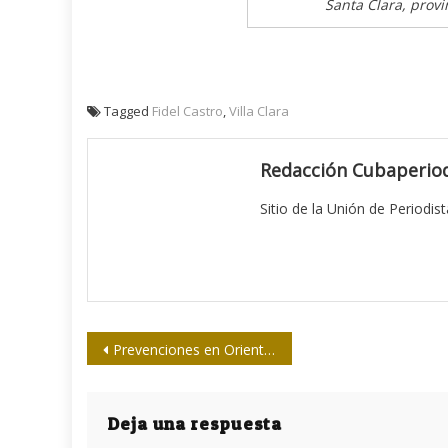
Santa Clara, provi
Tagged
Fidel Castro
,
Villa Clara
Redacción Cubaperiod
Sitio de la Unión de Periodis
Navegación
Prevenciones en Oriente ante proximidad del peligroso huracán Matthew
de
entradas
Deja una respuesta