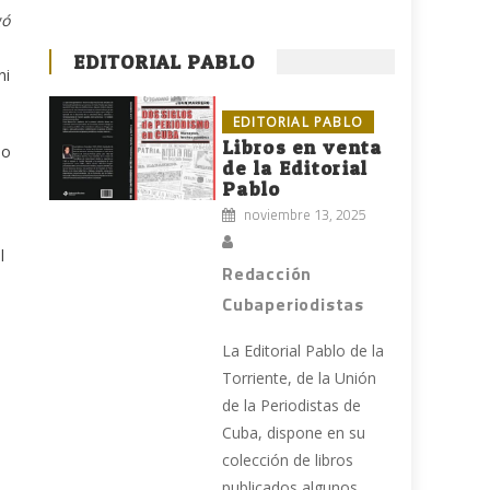
gó
EDITORIAL PABLO
ni
EDITORIAL PABLO
Libros en venta
do
de la Editorial
Pablo
noviembre 13, 2025
l
Redacción
Cubaperiodistas
La Editorial Pablo de la
Torriente, de la Unión
de la Periodistas de
Cuba, dispone en su
colección de libros
publicados algunos