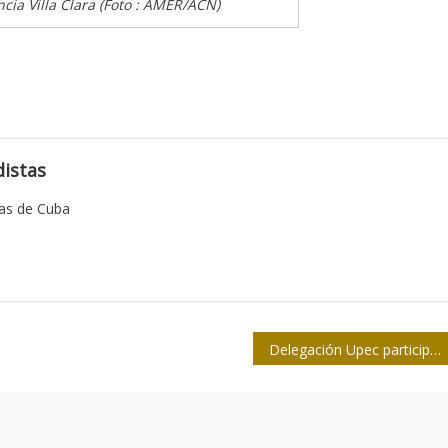
ncia Villa Clara (Foto : AMER/ACN)
istas
tas de Cuba
Delegación Upec participa en Seminario Internacional en Perú