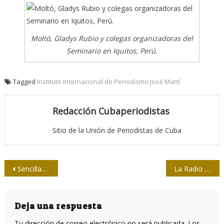
Moltó, Gladys Rubio y colegas organizadoras del
Seminario en Iquitos, Perú.
Tagged
Instituto Internacional de Periodismo José Martí
Redacción Cubaperiodistas
Sitio de la Unión de Periodistas de Cuba
Navegación
Sencillamente, Y en eso llegó Fidel
La Radio en acción ante la amenaza de Matthew
de
entradas
Deja una respuesta
Tu dirección de correo electrónico no será publicada.
Los