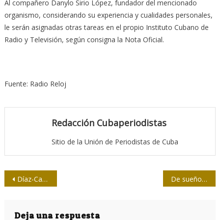
Al compañero Danylo Sirio López, fundador del mencionado
organismo, considerando su experiencia y cualidades personales,
le serán asignadas otras tareas en el propio Instituto Cubano de
Radio y Televisión, según consigna la Nota Oficial.
Fuente: Radio Reloj
Redacción Cubaperiodistas
Sitio de la Unión de Periodistas de Cuba
Navegación
Díaz-Canel en Matanzas: “Gestionar los medios de una manera diferente”
De sueños y pasiones: el peso de las palabras en JR
de
entradas
Deja una respuesta