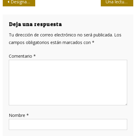
Navegación
Designado nuevo Presidente del ICRT
Una lectura entre líneas de la Directiva Presidencial de Política de Obama
de
entradas
Deja una respuesta
Tu dirección de correo electrónico no será publicada.
Los
campos obligatorios están marcados con
*
Comentario
*
Nombre
*