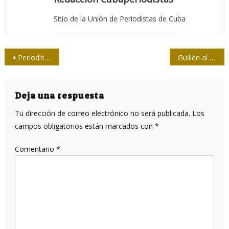
Sitio de la Unión de Periodistas de Cuba
Navegación
Periodismo de precisión: expectativas y consideraciones
Guillén al Museo de cera de Bayamo
de
entradas
Deja una respuesta
Tu dirección de correo electrónico no será publicada.
Los
campos obligatorios están marcados con
*
Comentario
*