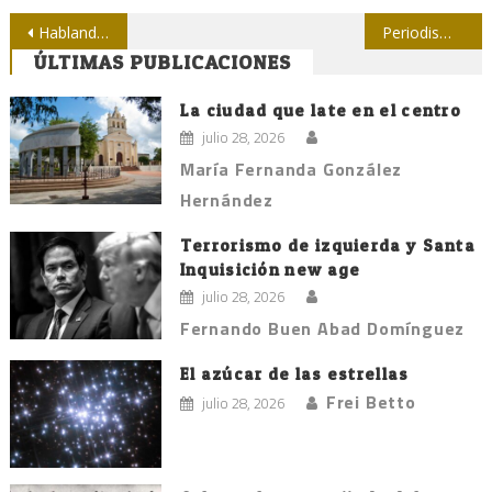
Navegación
Hablando de deportes Entre Colegas
Periodismo y Comunicación: un dúo indisoluble
ÚLTIMAS PUBLICACIONES
de
entradas
La ciudad que late en el centro
julio 28, 2026
María Fernanda González
Hernández
Terrorismo de izquierda y Santa
Inquisición new age
julio 28, 2026
Fernando Buen Abad Domínguez
El azúcar de las estrellas
Frei Betto
julio 28, 2026