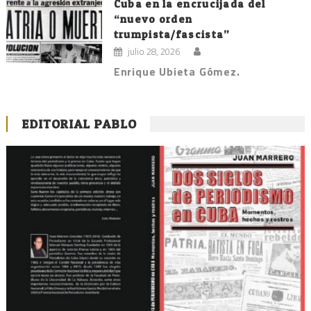
Cuba en la encrucijada del
“nuevo orden
trumpista/fascista”
julio 28, 2026
Enrique Ubieta Gómez.
EDITORIAL PABLO