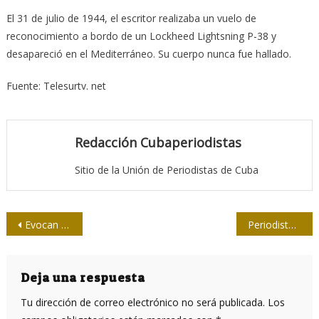
El 31 de julio de 1944, el escritor realizaba un vuelo de
reconocimiento a bordo de un Lockheed Lightsning P-38 y
desapareció en el Mediterráneo. Su cuerpo nunca fue hallado.
Fuente: Telesurtv. net
Redacción Cubaperiodistas
Sitio de la Unión de Periodistas de Cuba
Navegación
Evocan a mártir de Playa Girón en tesis de periodismo
Periodistas de CNN serán convocados por difamar contra Evo Morales
de
entradas
Deja una respuesta
Tu dirección de correo electrónico no será publicada.
Los