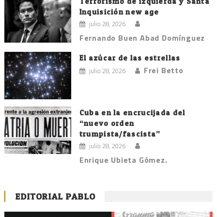
Terrorismo de izquierda y Santa
Inquisición new age
julio 28, 2026
Fernando Buen Abad Domínguez
El azúcar de las estrellas
Frei Betto
julio 28, 2026
Cuba en la encrucijada del
“nuevo orden
trumpista/fascista”
julio 28, 2026
Enrique Ubieta Gómez.
EDITORIAL PABLO