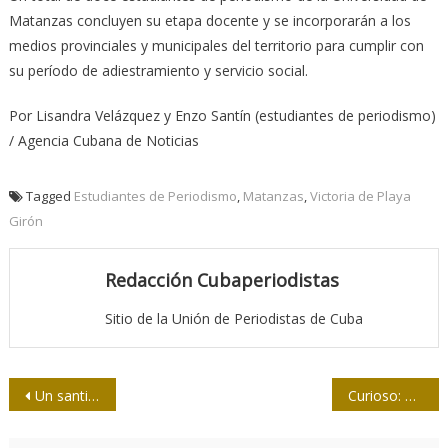
Matanzas concluyen su etapa docente y se incorporarán a los
medios provinciales y municipales del territorio para cumplir con
su período de adiestramiento y servicio social.
Por Lisandra Velázquez y Enzo Santín (estudiantes de periodismo)
/ Agencia Cubana de Noticias
Tagged
Estudiantes de Periodismo
,
Matanzas
,
Victoria de Playa
Girón
Redacción Cubaperiodistas
Sitio de la Unión de Periodistas de Cuba
Navegación
Un santiaguero al frente del Jurado 26 de julio de 2016
Curioso: Hallan carné de prensa del autor de El Principito
de