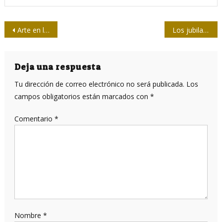
Navegación
Arte en la era de Instagram
Los jubilados quieren estar presentes
de
entradas
Deja una respuesta
Tu dirección de correo electrónico no será publicada.
Los
campos obligatorios están marcados con
*
Comentario
*
Nombre
*