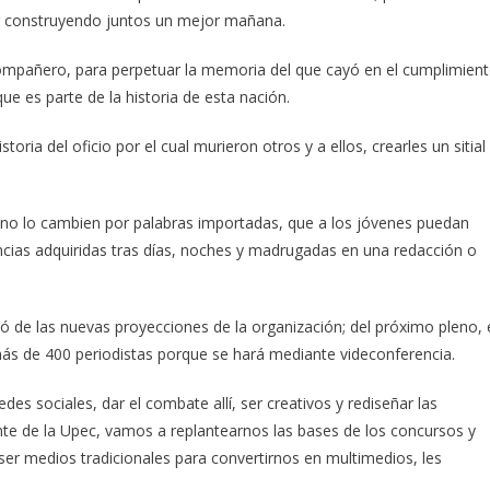
ir construyendo juntos un mejor mañana.
 compañero, para perpetuar la memoria del que cayó en el cumplimien
e es parte de la historia de esta nación.
oria del oficio por el cual murieron otros y a ellos, crearles un sitial
 y no lo cambien por palabras importadas, que a los jóvenes puedan
encias adquiridas tras días, noches y madrugadas en una redacción o
ó de las nuevas proyecciones de la organización; del próximo pleno, 
n más de 400 periodistas porque se hará mediante videconferencia.
des sociales, dar el combate allí, ser creativos y rediseñar las
te de la Upec, vamos a replantearnos las bases de los concursos y
ser medios tradicionales para convertirnos en multimedios, les