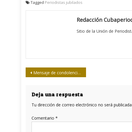
Tagged
Periodistas jubilados
Redacción Cubaperiod
Sitio de la Unión de Periodis
Navegación
Mensaje de condolencia del Presidente de la Felap
de
entradas
Deja una respuesta
Tu dirección de correo electrónico no será publicada
Comentario
*