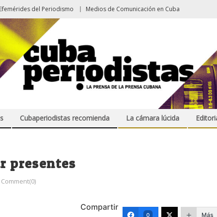
Efemérides del Periodismo
Medios de Comunicación en Cuba
s
Cubaperiodistas recomienda
La cámara lúcida
Editori
ar presentes
Comment(0)
Compartir
Más
0