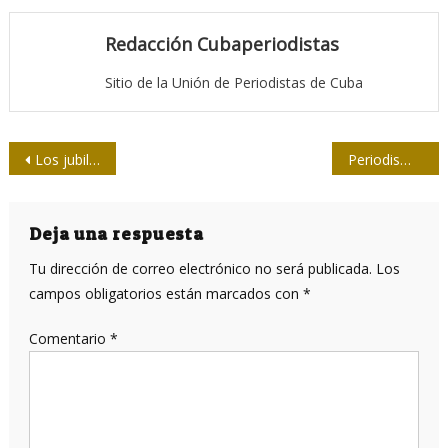
Redacción Cubaperiodistas
Sitio de la Unión de Periodistas de Cuba
Navegación
Los jubilados quieren estar presentes
Periodismo y turismo un enlace necesario
de
entradas
Deja una respuesta
Tu dirección de correo electrónico no será publicada.
Los
campos obligatorios están marcados con
*
Comentario
*