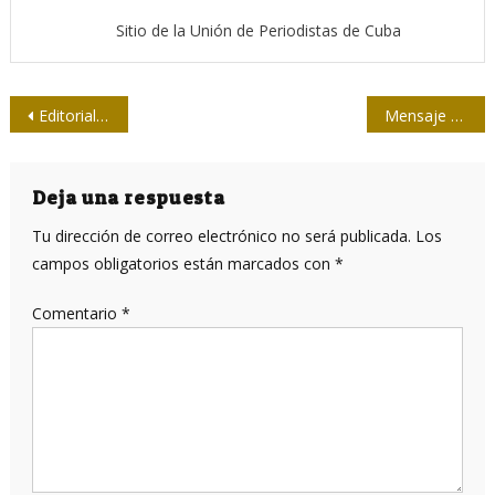
Sitio de la Unión de Periodistas de Cuba
Navegación
Editorial Pablo prepara tres títulos por los 90 de Fidel
Mensaje de condolencia del Presidente de la Felap
de
entradas
Deja una respuesta
Tu dirección de correo electrónico no será publicada.
Los
campos obligatorios están marcados con
*
Comentario
*