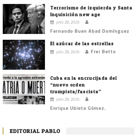
Terrorismo de izquierda y Santa
Inquisición new age
julio 28, 2026
Fernando Buen Abad Domínguez
El azúcar de las estrellas
Frei Betto
julio 28, 2026
Cuba en la encrucijada del
“nuevo orden
trumpista/fascista”
julio 28, 2026
Enrique Ubieta Gómez.
EDITORIAL PABLO