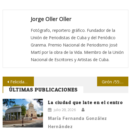
Jorge Oller Oller
Fotógrafo, reportero gráfico. Fundador de la
Unión de Periodistas de Cuba y del Periódico
Granma. Premio Nacional de Periodismo José
Martí por la obra de la Vida. Miembro de la Unión
Nacional de Escritores y Artistas de Cuba.
Navegación
Felicidades a los Pinos Nuevos
Girón /55: La Ciénaga de Zapata antes y después
ÚLTIMAS PUBLICACIONES
de
entradas
La ciudad que late en el centro
julio 28, 2026
María Fernanda González
Hernández