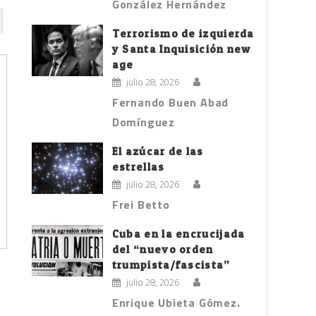
González Hernández
Terrorismo de izquierda
y Santa Inquisición new
age
julio 28, 2026
Fernando Buen Abad
Domínguez
El azúcar de las
estrellas
julio 28, 2026
Frei Betto
Cuba en la encrucijada
del “nuevo orden
trumpista/fascista”
julio 28, 2026
Enrique Ubieta Gómez.