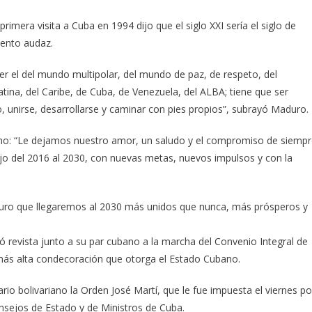
imera visita a Cuba en 1994 dijo que el siglo XXI sería el siglo de
ento audaz.
 ser el del mundo multipolar, del mundo de paz, de respeto, del
tina, del Caribe, de Cuba, de Venezuela, del ALBA; tiene que ser
, unirse, desarrollarse y caminar con pies propios”, subrayó Maduro.
ano: “Le dejamos nuestro amor, un saludo y el compromiso de siempr
ajo del 2016 al 2030, con nuevas metas, nuevos impulsos y con la
seguro que llegaremos al 2030 más unidos que nunca, más prósperos y
só revista junto a su par cubano a la marcha del Convenio Integral de
 más alta condecoración que otorga el Estado Cubano.
rio bolivariano la Orden José Martí, que le fue impuesta el viernes po
onsejos de Estado y de Ministros de Cuba.