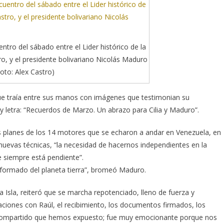
tro del sábado entre el Lider histórico de la
o, y el presidente bolivariano Nicolás Maduro
Foto: Alex Castro)
ue traía entre sus manos con imágenes que testimonian su
 y letra: “Recuerdos de Marzo. Un abrazo para Cilia y Maduro”.
los planes de los 14 motores que se echaron a andar en Venezuela, en
s nuevas técnicas, “la necesidad de hacernos independientes en la
 siempre está pendiente”.
nformado del planeta tierra”, bromeó Maduro.
a la Isla, reiteró que se marcha repotenciado, lleno de fuerza y
aciones con Raúl, el recibimiento, los documentos firmados, los
o compartido que hemos expuesto; fue muy emocionante porque nos