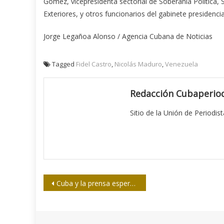
Gómez, vicepresidenta sectorial de Soberanía Política, 
Exteriores, y otros funcionarios del gabinete presidencia
Jorge Legañoa Alonso / Agencia Cubana de Noticias
Tagged
Fidel Castro
,
Nicolás Maduro
,
Venezuela
Redacción Cubaperiod
Sitio de la Unión de Periodis
Navegación
Cuba y la prensa esperan a Barack Obama
de
entradas