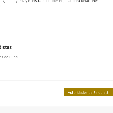
Seguridad y Paz y ministra del Poder Popular para Relaciones
l.
istas
tas de Cuba
Autoridades de Salud actualizan sobre enfrentamiento al mosquito y la evolución positiva de casos de Zika