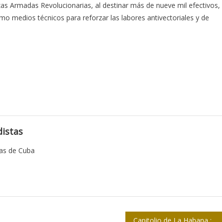
zas Armadas Revolucionarias, al destinar más de nueve mil efectivos,
omo medios técnicos para reforzar las labores antivectoriales y de
istas
tas de Cuba
Capitolio de La Habana : presente y futuro de un ícono arquitectónico