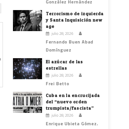
González Hernández
Terrorismo de izquierda
y Santa Inquisición new
age
julio 28, 2026
Fernando Buen Abad
Domínguez
n
El azúcar de las
estrellas
julio 28, 2026
Frei Betto
Cuba en la encrucijada
del “nuevo orden
trumpista/fascista”
julio 28, 2026
Enrique Ubieta Gómez.