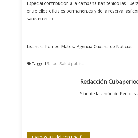
Especial contribución a la campaña han tenido las Fuer
entre ellos oficiales permanentes y de la reserva, así c
saneamiento.
Lisandra Romeo Matos/ Agencia Cubana de Noticias
Tagged
Salud
,
Salud pública
Redacción Cubaperiod
Sitio de la Unión de Periodis
Navegación
Vimos a Fidel con una fuerza tremenda, declara Maduro al concluir su visita oficial