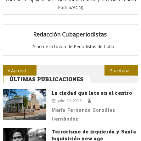
Padilla/ACN)
Redacción Cubaperiodistas
Sitio de la Unión de Periodistas de Cuba
Navegación
Autoridades de Salud actualizan sobre enfrentamiento al mosquito y la evolución positiva de casos de Zika
Guantánamo y la Base: La Cuba que recibe a Obama
ÚLTIMAS PUBLICACIONES
de
entradas
La ciudad que late en el centro
julio 28, 2026
María Fernanda González
Hernández
Terrorismo de izquierda y Santa
Inquisición new age