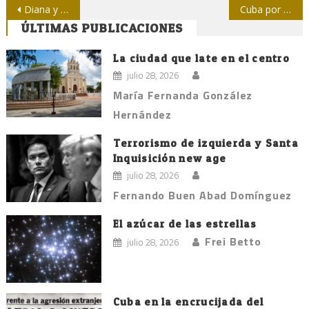
Navegación
Diana y las nuevas caras del periodismo deportivo
Cuba por gobernanza de Internet democrática y participativa
ÚLTIMAS PUBLICACIONES
de
entradas
La ciudad que late en el centro
julio 28, 2026
María Fernanda González
Hernández
Terrorismo de izquierda y Santa
Inquisición new age
julio 28, 2026
Fernando Buen Abad Domínguez
El azúcar de las estrellas
Frei Betto
julio 28, 2026
Cuba en la encrucijada del