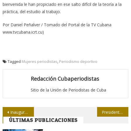
bienvenida le han propiciado en ese salto difícil de la teoría a la
práctica, del estudio al trabajo.
Por Daniel Peñalver / Tomado del Portal de la TV Cubana
www.tvcubana.icrt.cu)
Tagged
Mujeres periodistas
,
Periodismo deportivo
Redacción Cubaperiodistas
Sitio de la Unión de Periodistas de Cuba
Navegación
Inauguran muestra fotográfica sobre visitas de Fidel a Pinar del Río
Presidente de la Upec envía carta de felicitación a la Secretaria General de la Federación de Mujeres Cubanas
ÚLTIMAS PUBLICACIONES
de