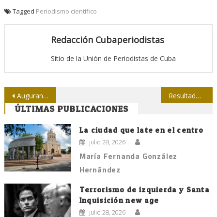
Tagged
Periodismo científico
Redacción Cubaperiodistas
Sitio de la Unión de Periodistas de Cuba
Navegación
Auguran exitoso tope de béisbol entre Cuba y Tampa Bay Rays
Resultados alentadores, diferencias profundas
ÚLTIMAS PUBLICACIONES
de
entradas
La ciudad que late en el centro
julio 28, 2026
María Fernanda González
Hernández
Terrorismo de izquierda y Santa
Inquisición new age
julio 28, 2026