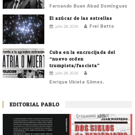
Fernando Buen Abad Domínguez
El azúcar de las estrellas
Frei Betto
julio 28, 2026
Cuba en la encrucijada del
“nuevo orden
trumpista/fascista”
julio 28, 2026
Enrique Ubieta Gómez.
EDITORIAL PABLO