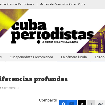
femérides del Periodismo
Medios de Comunicación en Cuba
s
Cubaperiodistas recomienda
La cámara lúcida
Editori
diferencias profundas
Comment(0)
Compartir
Más
0