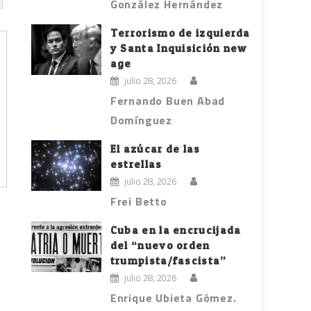
González Hernández
Terrorismo de izquierda
y Santa Inquisición new
age
julio 28, 2026
Fernando Buen Abad
Domínguez
El azúcar de las
estrellas
julio 28, 2026
Frei Betto
Cuba en la encrucijada
del “nuevo orden
trumpista/fascista”
julio 28, 2026
Enrique Ubieta Gómez.