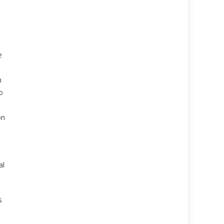
e
n
o
ón
al
s