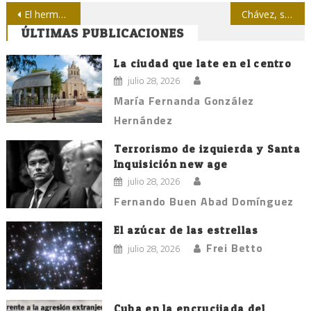
Navegación
El hermano Obama
Chávez, su filosofía de la Comunicación y Telesur
ÚLTIMAS PUBLICACIONES
de
entradas
La ciudad que late en el centro
julio 28, 2026
María Fernanda González
Hernández
Terrorismo de izquierda y Santa
Inquisición new age
julio 28, 2026
Fernando Buen Abad Domínguez
El azúcar de las estrellas
Frei Betto
julio 28, 2026
Cuba en la encrucijada del