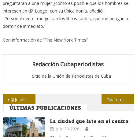
preguntaran a una mujer ¿cómo es posible que los hombres se
interesen en tí?. Luego, con su típica ironía, añadió:
“Personalmente, me gustan los libros fáciles, que me pongan a
dormir de inmediato.”
Con información de “The New York Times”
Redacción Cubaperiodistas
Sitio de la Unión de Periodistas de Cuba
Navegación
@JosefinaVidalF.@BarackObama y el protagonismo de Twitter
Obama sobre viaje a Cuba: abrir un nuevo capítulo en nuestra relación
ÚLTIMAS PUBLICACIONES
de
entradas
La ciudad que late en el centro
julio 28, 2026