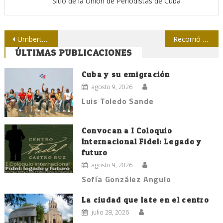
Sitio de la Unión de Periodistas de Cuba
Navegación
Umberto Eco: adiós a un grande de las letras
Recorrió Raúl áreas de Santiago de Cuba y dialogó con pobladores
ÚLTIMAS PUBLICACIONES
de
entradas
Cuba y su emigración
agosto 9, 2026
Luis Toledo Sande
Convocan a I Coloquio
Internacional Fidel: Legado y
futuro
agosto 9, 2026
Sofía González Angulo
La ciudad que late en el centro
julio 28, 2026