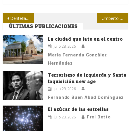
Navegación
Dentelladas de un Caimán a medio siglo de vida
Umberto Eco: adiós a un grande de las letras
ÚLTIMAS PUBLICACIONES
de
entradas
La ciudad que late en el centro
julio 28, 2026
María Fernanda González
Hernández
Terrorismo de izquierda y Santa
Inquisición new age
julio 28, 2026
Fernando Buen Abad Domínguez
El azúcar de las estrellas
Frei Betto
julio 28, 2026