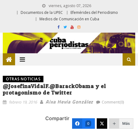
viernes, agosto 07, 2026
Documentos de la UPEC
Efemérides del Periodismo
Medios de Comunicación en Cuba
OTRAS NOTICIAS
@JosefinaVidalF.@BarackObama y el
protagonismo de Twitter
Aixa Hevia González
febrero 19, 2016
Comment(0)
Compartir
Más
0