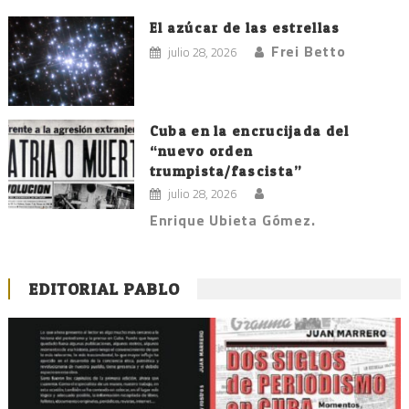
El azúcar de las estrellas
Frei Betto
julio 28, 2026
Cuba en la encrucijada del
“nuevo orden
trumpista/fascista”
julio 28, 2026
Enrique Ubieta Gómez.
EDITORIAL PABLO