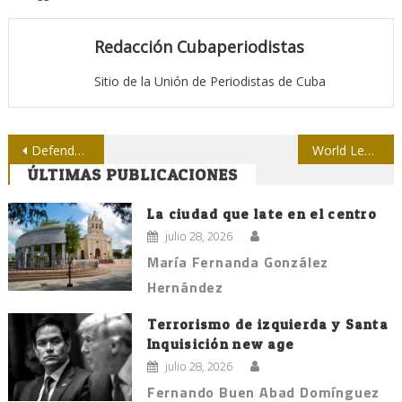
Redacción Cubaperiodistas
Sitio de la Unión de Periodistas de Cuba
Navegación
Defender la historieta cubana es defender a Cuba
World Learning para Cuba, ¿nuevo programa de la CIA?
ÚLTIMAS PUBLICACIONES
de
entradas
La ciudad que late en el centro
julio 28, 2026
María Fernanda González
Hernández
Terrorismo de izquierda y Santa
Inquisición new age
julio 28, 2026
Fernando Buen Abad Domínguez