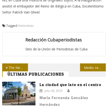
vez en Cuba una muestra de originales suyos; A la inauguración
asistió el embajador del Reino de Bélgica en Cuba, Excelentísimo
Señor Patrick Van Gheel.
Tagged
Historietas
Redacción Cubaperiodistas
Sitio de la Unión de Periodistas de Cuba
Navegación
The New York Times juega entre digital e impreso
Medio centenar de concursantes en Periodismo científico
ÚLTIMAS PUBLICACIONES
de
entradas
La ciudad que late en el centro
julio 28, 2026
María Fernanda González
Hernández