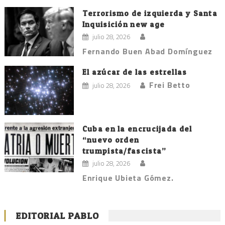
Terrorismo de izquierda y Santa
Inquisición new age
julio 28, 2026
Fernando Buen Abad Domínguez
El azúcar de las estrellas
Frei Betto
julio 28, 2026
Cuba en la encrucijada del
“nuevo orden
trumpista/fascista”
julio 28, 2026
Enrique Ubieta Gómez.
EDITORIAL PABLO