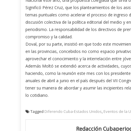
Nacional este año, una propuesta colegiada que sirva d
Significó Pérez Cruz, que los planteamientos de los asi
temas puntuales como acelerar el proceso de ingreso d
discusión colectiva de la política editorial del medio y 
periodismo. La responsabilidad de los directivos de prens
compromiso y la calidad.
Doval, por su parte, insistió en que todo este movimien
en las provincias, concebidos no como espacio privat
aprovechar el conocimiento y la interrelación entre jó
Además Moltó se extendió acerca de actividades, cuyos 
haciendo, como la reunión este mes con los presidente
anuales de abril a junio en el país después del VII Congr
tener su manera de abordar y asumir las incipientes r
lo cotidiano.
Tagged
Diferendo Cuba-Estados Unidos
,
Eventos de la 
Redacción Cubaperiod