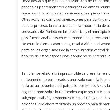
Hevia destacó que el titular del Ministerio de Educación
principales planteamientos y acuerdos de ambas reunion
cuyos asuntos son de su competencia, sin que se haya
Otras acciones como las orientaciones para continuar y
dado al proceso, la carta acerca de la importancia de a
secretarios del Partido en las provincias y el municipio 
país, fueron analizadas en esta mañana del jueves siet
De entre los temas abordados, resaltó Alfonso el avan
parte de los organismos de la administración central d
hacerse de estos especialistas porque no se entendía l
También se refirió a lo imprescindible de presentar en 
norteamericano balanceado y analizado como la fuerza
en la actual coyuntura del país, a lo que Moltó, Aixa y 
argumentaron sobre lo trascendente que resultó el abor
subgrupo analizó y desmenuzó el actual Código de Étic
adiciones, que ahora facilitarán un proceso para debati