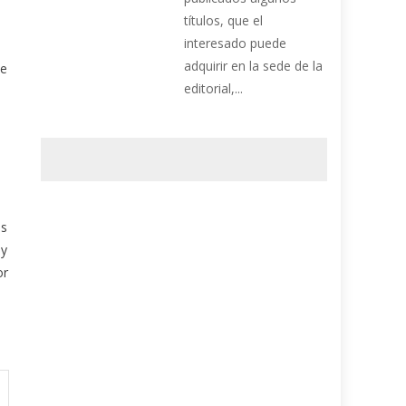
títulos, que el
interesado puede
adquirir en la sede de la
de
editorial,...
as
 y
or