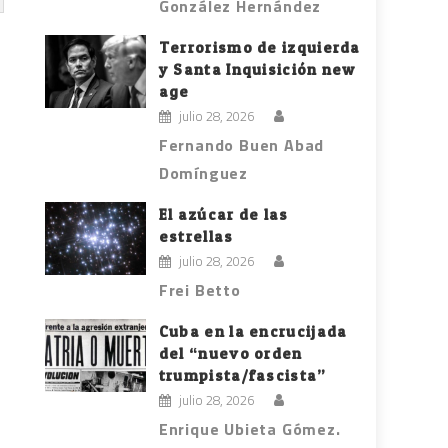
González Hernández
Terrorismo de izquierda
y Santa Inquisición new
age
julio 28, 2026
Fernando Buen Abad
Domínguez
El azúcar de las
estrellas
julio 28, 2026
Frei Betto
Cuba en la encrucijada
del “nuevo orden
trumpista/fascista”
julio 28, 2026
Enrique Ubieta Gómez.