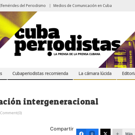
Efemérides del Periodismo
Medios de Comunicación en Cuba
s
Cubaperiodistas recomienda
La cámara lúcida
Editori
ación intergeneracional
Comment(0)
Compartir
Más
0