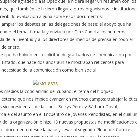
 Superior agradeció a la Upec que le hiciera llegar un resumen con los
es, que también se hicieron llegar a otros organismos e institucione
 recibido evaluación alguna sobre esos documentos.
 ampliar los debates en las delegaciones de base; el apoyo que ha
tender el tema, firmada y enviada por Díaz-Canel a los primeros
Isla de la juventud y a los directores de medios de prensa en todo el
e de enero.
ce que ha habido en la solicitud de graduados de comunicación por
el Estado, que hace dos años aún se mostraban reticentes para
a necesidad de la comunicación como bien social.
los medios la cotidianidad del cubano, el tema del bloqueo
 externa que nos impide avanzar en muchos campos; trabajar la étic
las vicepresidentas de la Upec, Belkys Pérez y Bárbara Doval,
daje del asunto en el Encuentro de Jóvenes Periodistas, en el cual u
a de la organización e hizo 18 nuevas propuestas de modificaciones 
r el documento desde la base y llevar al segundo Pleno del Comité