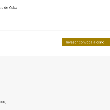
tas de Cuba
Invasor convoca a concurso: ¿Acaso tú no eres el amor de mi vida?
400)