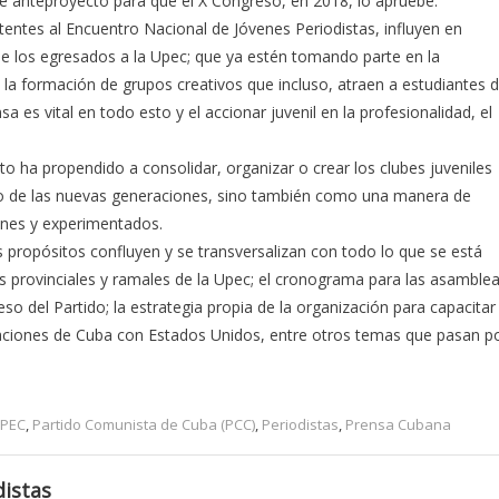
e anteproyecto para que el X Congreso, en 2018, lo apruebe.
stentes al Encuentro Nacional de Jóvenes Periodistas, influyen en
e los egresados a la Upec; que ya estén tomando parte en la
en la formación de grupos creativos que incluso, atraen a estudiantes 
a es vital en todo esto y el accionar juvenil en la profesionalidad, el
to ha propendido a consolidar, organizar o crear los clubes juveniles
ivo de las nuevas generaciones, sino también como una manera de
venes y experimentados.
propósitos confluyen y se transversalizan con todo lo que se está
s provinciales y ramales de la Upec; el cronograma para las asamble
eso del Partido; la estrategia propia de la organización para capacitar
elaciones de Cuba con Estados Unidos, entre otros temas que pasan p
UPEC
,
Partido Comunista de Cuba (PCC)
,
Periodistas
,
Prensa Cubana
istas