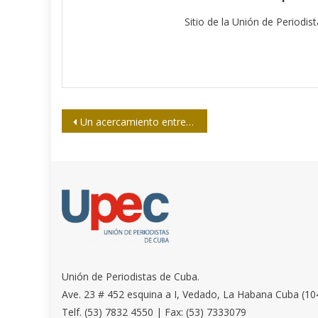
Sitio de la Unión de Periodis
Navegación
Un acercamiento entre periodistas cubanos y nicaragüenses
de
entradas
Unión de Periodistas de Cuba.
Ave. 23 # 452 esquina a I, Vedado, La Habana Cuba (10
Telf. (53) 7832 4550 | Fax: (53) 7333079