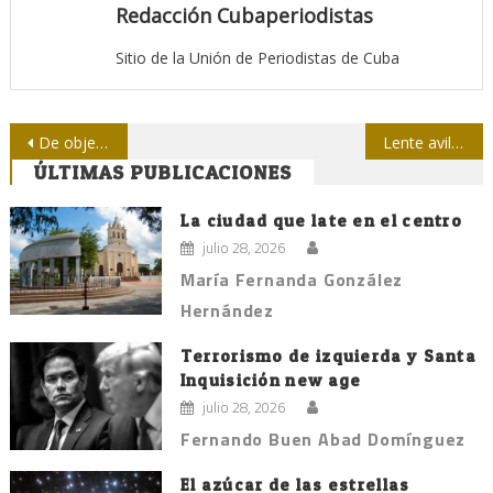
Redacción Cubaperiodistas
Sitio de la Unión de Periodistas de Cuba
Navegación
De objetivos y procesos…
Lente avileño aporta audiovisual sobre Olga Tañón
ÚLTIMAS PUBLICACIONES
de
entradas
La ciudad que late en el centro
julio 28, 2026
María Fernanda González
Hernández
Terrorismo de izquierda y Santa
Inquisición new age
julio 28, 2026
Fernando Buen Abad Domínguez
El azúcar de las estrellas