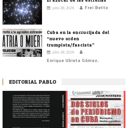
El azúcar de las estrellas
Frei Betto
julio 28, 2026
Cuba en la encrucijada del
“nuevo orden
trumpista/fascista”
julio 28, 2026
Enrique Ubieta Gómez.
EDITORIAL PABLO