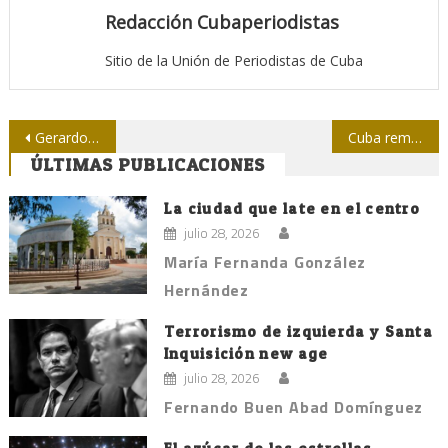
Redacción Cubaperiodistas
Sitio de la Unión de Periodistas de Cuba
Navegación
Gerardo y la caricatura más esperada
Cuba rememora los 150 años de las lecturas de tabaquerías
ÚLTIMAS PUBLICACIONES
de
entradas
La ciudad que late en el centro
julio 28, 2026
María Fernanda González
Hernández
Terrorismo de izquierda y Santa
Inquisición new age
julio 28, 2026
Fernando Buen Abad Domínguez