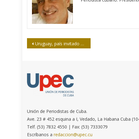
Navegación
Uruguay, país invitado a la Feria del Libro de 2016
de
entradas
Unión de Periodistas de Cuba.
Ave. 23 # 452 esquina a I, Vedado, La Habana Cuba (10
Telf. (53) 7832 4550 | Fax: (53) 7333079
Escríbanos a
redaccion@upec.cu