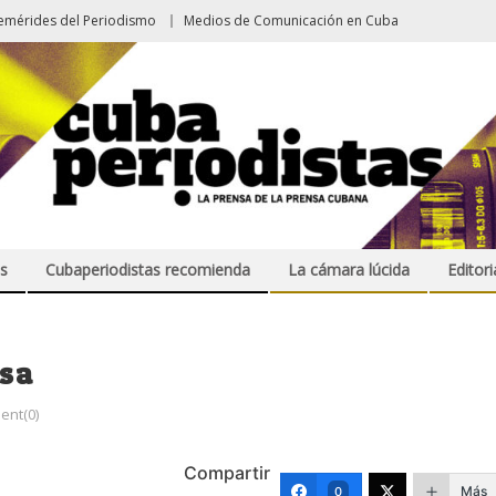
emérides del Periodismo
Medios de Comunicación en Cuba
s
Cubaperiodistas recomienda
La cámara lúcida
Editori
lsa
nt(0)
Compartir
Más
0