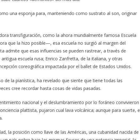
omo una esponja para, manteniendo como sustrato al son, originar
tadora transfiguración, como la ahora mundialmente famosa Escuela
dora que la hizo posible—, esa escuela no surgió al margen del
uta admite que esas influencias se pueden rastrear, a través de
tigua escuela rusa; Enrico Zanfretta, de la italiana, y otras
oncepción coreográfica impactada por el ballet de Estados Unidos.
 de la pianística, ha revelado que siente que tiene todas las
veces cree recordar hasta cosas de vidas pasadas.
entimiento nacional y el deslumbramiento por lo foráneo convivieron
nciencia plattista, pujaron cual lava volcánica; aunque para suerte, e
a.
dad, la posición como llave de las Américas, una cubanidad nacida de
co: un país pobre bajo las mismas fauces de una potencia imperial, la