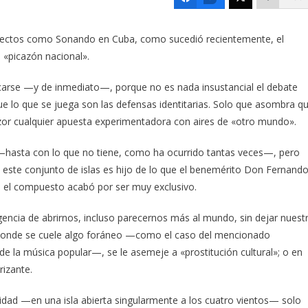
royectos como Sonando en Cuba, como sucedió recientemente, el
 «picazón nacional».
carse —y de inmediato—, porque no es nada insustancial el debate
ue lo que se juega son las defensas identitarias. Solo que asombra q
zor cualquier apuesta experimentadora con aires de «otro mundo».
—hasta con lo que no tiene, como ha ocurrido tantas veces—, pero
 este conjunto de islas es hijo de lo que el benemérito Don Fernand
 el compuesto acabó por ser muy exclusivo.
encia de abrirnos, incluso parecernos más al mundo, sin dejar nuest
or donde se cuele algo foráneo —como el caso del mencionado
 de la música popular—, se le asemeje a «prostitución cultural»; o en
rizante.
tidad —en una isla abierta singularmente a los cuatro vientos— solo