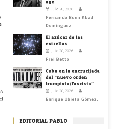
age
julio 28, 2026
Fernando Buen Abad
s
e
Domínguez
El azúcar de las
estrellas
julio 28, 2026
Frei Betto
Cuba en la encrucijada
del “nuevo orden
trumpista/fascista”
julio 28, 2026
có
Enrique Ubieta Gómez.
el
EDITORIAL PABLO