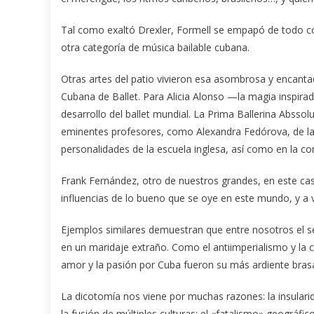
Tal como exaltó Drexler, Formell se empapó de todo c
otra categoría de música bailable cubana.
Otras artes del patio vivieron esa asombrosa y encan
Cubana de Ballet. Para Alicia Alonso —la magia inspira
desarrollo del ballet mundial. La Prima Ballerina Abssol
eminentes profesores, como Alexandra Fedórova, de la an
personalidades de la escuela inglesa, así como en la c
Frank Fernández, otro de nuestros grandes, en este caso
influencias de lo bueno que se oye en este mundo, y a 
Ejemplos similares demuestran que entre nosotros el s
en un maridaje extraño. Como el antiimperialismo y la co
amor y la pasión por Cuba fueron su más ardiente bras
La dicotomía nos viene por muchas razones: la insulari
la fusión de múltiples culturas; el «fatalismo» geográfi