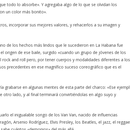
e todo lo absorbe». Y agregaba algo de lo que se olvidan los
con un color más bonito».
tros, incorporar sus mejores valores, y rehacerlos a su imagen y
uno de los hechos más lindos que le sucedieron en La Habana fue
 el origen de ese baile, surgido «cuando un grupo de jóvenes de los
l rock and roll pero, por tener cuerpos y modalidades diferentes a los
pasos precedentes en ese magnífico suceso coreográfico que es el
ría grabarse en algunas mentes de esta parte del charco: «Ese ejemp
e otro lado, y al final terminará convirtiéndolas en algo suyo y
uarlo el inigualable songo de los Van Van, nacido de influencias
agón, Arsenio Rodríguez, Elvis Presley, los Beatles, el jazz, el reggae
n sabe cuántos «demonios» del más allá.