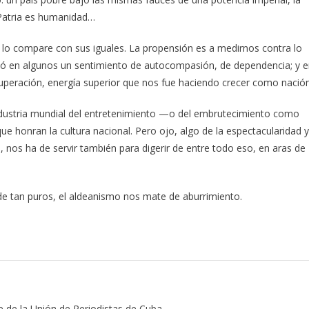
 Patria es humanidad…
e lo compare con sus iguales. La propensión es a medirnos contra lo
uló en algunos un sentimiento de autocompasión, de dependencia; y 
uperación, energía superior que nos fue haciendo crecer como nación
ndustria mundial del entretenimiento —o del embrutecimiento como
e honran la cultura nacional. Pero ojo, algo de la espectacularidad y
 nos ha de servir también para digerir de entre todo eso, en aras de
e tan puros, el aldeanismo nos mate de aburrimiento.
e de la Unión de Periodistas de Cuba.