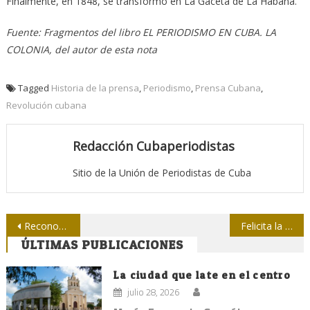
Finalmente, en 1848, se transformó en La Gaceta de La Habana.
Fuente: Fragmentos del libro EL PERIODISMO EN CUBA. LA
COLONIA, del autor de esta nota
Tagged
Historia de la prensa
,
Periodismo
,
Prensa Cubana
,
Revolución cubana
Redacción Cubaperiodistas
Sitio de la Unión de Periodistas de Cuba
Navegación
Reconocen a trabajadores de Islavisión
Felicita la Upec a la TV Cubana en su aniversario 65
ÚLTIMAS PUBLICACIONES
de
entradas
La ciudad que late en el centro
julio 28, 2026