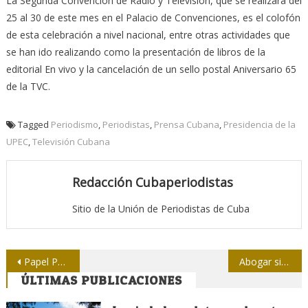
La Segunda Convención de Radio y Televisión, que se realizará del
25 al 30 de este mes en el Palacio de Convenciones, es el colofón
de esta celebración a nivel nacional, entre otras actividades que
se han ido realizando como la presentación de libros de la
editorial En vivo y la cancelación de un sello postal Aniversario 65
de la TVC.
Tagged
Periodismo
,
Periodistas
,
Prensa Cubana
,
Presidencia de la
UPEC
,
Televisión Cubana
Redacción Cubaperiodistas
Sitio de la Unión de Periodistas de Cuba
Navegación
Papel Periódico de la Havana, fundado hace 225 años
Abogar siempre por “Cuba primero”
ÚLTIMAS PUBLICACIONES
de