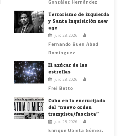
González Hernández
Terrorismo de izquierda
y Santa Inquisición new
age
julio 28, 2026
Fernando Buen Abad
Domínguez
El azúcar de las
estrellas
julio 28, 2026
Frei Betto
Cuba en la encrucijada
del “nuevo orden
trumpista/fascista”
julio 28, 2026
Enrique Ubieta Gómez.