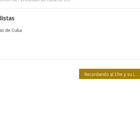
istas
tas de Cuba
Recordando al Che y su impronta en PL