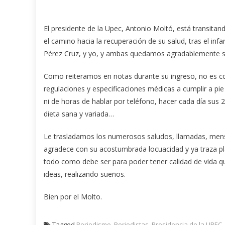
El presidente de la Upec, Antonio Moltó, está transitan
el camino hacia la recuperación de su salud, tras el inf
Pérez Cruz, y yo, y ambas quedamos agradablemente so
Como reiteramos en notas durante su ingreso, no es cosa
regulaciones y especificaciones médicas a cumplir a pie 
ni de horas de hablar por teléfono, hacer cada día sus 
dieta sana y variada…
Le trasladamos los numerosos saludos, llamadas, mensa
agradece con su acostumbrada locuacidad y ya traza p
todo como debe ser para poder tener calidad de vida q
ideas, realizando sueños.
Bien por el Molto.
Tagged
Periodismo
,
Periodistas
,
Presidencia de la UPEC
,