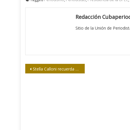
Redacción Cubaperiod
Sitio de la Unión de Periodis
Navegación
Stella Calloni recuerda al Che
de
entradas