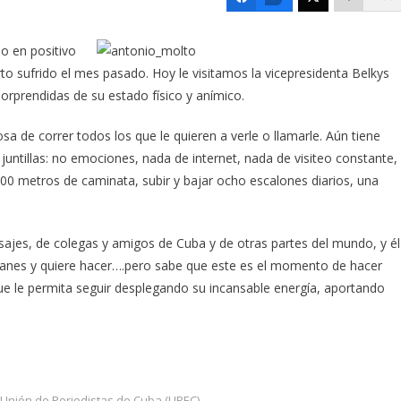
do en positivo
arto sufrido el mes pasado.
Hoy le visitamos la vicepresidenta Belkys
rprendidas de su estado físico y anímico.
 de correr todos los que le quieren a verle o llamarle. Aún tiene
juntillas: no emociones, nada de internet, nada de visiteo constante,
200 metros de caminata, subir y bajar ocho escalones diarios, una
jes, de colegas y amigos de Cuba y de otras partes del mundo, y él
lanes y quiere hacer….pero sabe que este es el momento de hacer
ue le permita seguir desplegando su incansable energía, aportando
Unión de Periodistas de Cuba (UPEC)