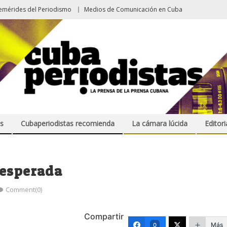
emérides del Periodismo
Medios de Comunicación en Cuba
s
Cubaperiodistas recomienda
La cámara lúcida
Editori
 esperada
Comment(0)
Compartir
Más
0