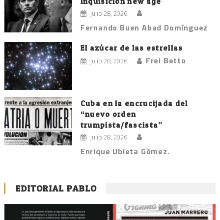
Inquisición new age
julio 28, 2026
Fernando Buen Abad Domínguez
El azúcar de las estrellas
Frei Betto
julio 28, 2026
Cuba en la encrucijada del
“nuevo orden
trumpista/fascista”
julio 28, 2026
Enrique Ubieta Gómez.
EDITORIAL PABLO