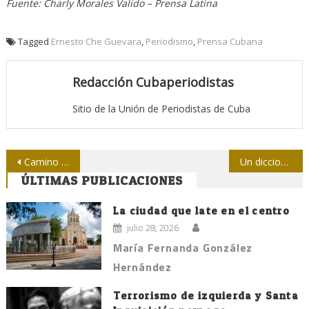
Fuente: Charly Morales Valido – Prensa Latina
Tagged
Ernesto Che Guevara
,
Periodismo
,
Prensa Cubana
Redacción Cubaperiodistas
Sitio de la Unión de Periodistas de Cuba
Navegación
Camino a la recuperación esperada
Un diccionario para ti
ÚLTIMAS PUBLICACIONES
de
entradas
La ciudad que late en el centro
julio 28, 2026
María Fernanda González
Hernández
Terrorismo de izquierda y Santa