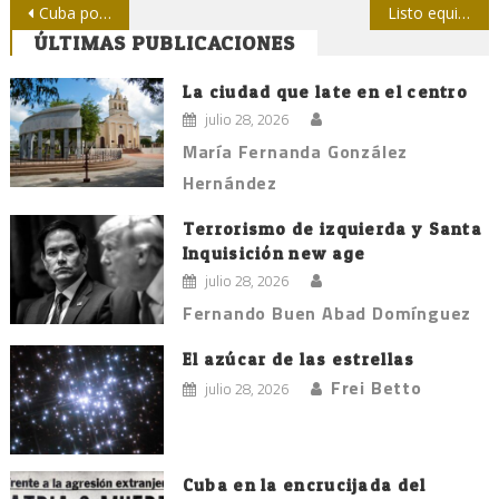
Navegación
Cuba por una educación integral y de calidad
Listo equipo de softbol de Camagüey para el torneo nacional de la prensa
ÚLTIMAS PUBLICACIONES
de
entradas
La ciudad que late en el centro
julio 28, 2026
María Fernanda González
Hernández
Terrorismo de izquierda y Santa
Inquisición new age
julio 28, 2026
Fernando Buen Abad Domínguez
El azúcar de las estrellas
Frei Betto
julio 28, 2026
Cuba en la encrucijada del