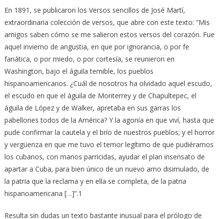
En 1891, se publicaron los Versos sencillos de José Martí,
extraordinaria colección de versos, que abre con este texto: “Mis
amigos saben cómo se me salieron estos versos del corazón.
Fue
aquel invierno de angustia, en que por ignorancia, o por fe
fanática, o por miedo, o por cortesía, se reunieron en
Washington, bajo el águila temible, los pueblos
hispanoamericanos. ¿Cuál de nosotros ha olvidado aquel escudo,
el escudo en que el águila de Monterrey y de Chapultepec, el
águila de López y de Walker, apretaba en sus garras los
pabellones todos de la América? Y la agonía en que viví, hasta que
pude confirmar la cautela y el brío de nuestros pueblos; y el horror
y vergüenza en que me tuvo el temor legítimo de que pudiéramos
los cubanos, con manos parricidas, ayudar el plan insensato de
apartar a Cuba, para bien único de un nuevo amo disimulado, de
la patria que la reclama y en ella se completa, de la patria
hispanoamericana […]”.1
Resulta sin dudas un texto bastante inusual para el prólogo de