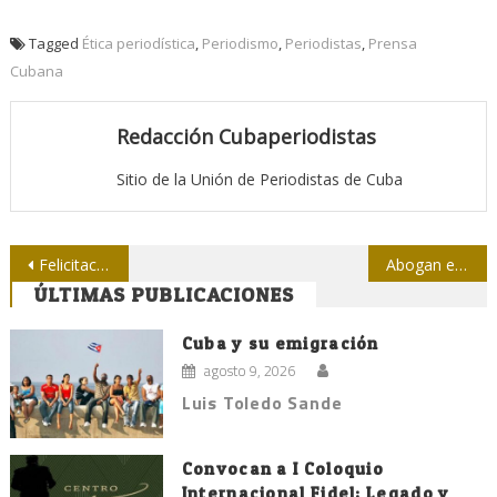
Tagged
Ética periodística
,
Periodismo
,
Periodistas
,
Prensa
Cubana
Redacción Cubaperiodistas
Sitio de la Unión de Periodistas de Cuba
Navegación
Felicitación de la Upec a las federadas cubanas
Abogan en Irán por estrechar cooperación periodística con Cuba
ÚLTIMAS PUBLICACIONES
de
entradas
Cuba y su emigración
agosto 9, 2026
Luis Toledo Sande
Convocan a I Coloquio
Internacional Fidel: Legado y