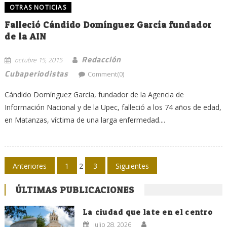
OTRAS NOTICIAS
Falleció Cándido Domínguez García fundador
de la AIN
Redacción
octubre 15, 2015
Cubaperiodistas
Comment(0)
Cándido Domínguez García, fundador de la Agencia de
Información Nacional y de la Upec, falleció a los 74 años de edad,
en Matanzas, víctima de una larga enfermedad....
Navegación
Anteriores
1
2
3
Siguientes
de
ÚLTIMAS PUBLICACIONES
entradas
La ciudad que late en el centro
julio 28, 2026