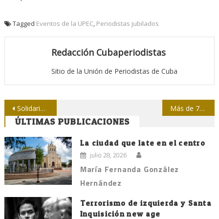
Tagged
Eventos de la UPEC
,
Periodistas jubilados
Redacción Cubaperiodistas
Sitio de la Unión de Periodistas de Cuba
Navegación
Solidaridad de la Upec con Carlos Aznárez
Más de 700 periodistas asesinados en última década.- ONU
ÚLTIMAS PUBLICACIONES
de
entradas
La ciudad que late en el centro
julio 28, 2026
María Fernanda González
Hernández
Terrorismo de izquierda y Santa
Inquisición new age