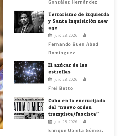
González Hernández
Terrorismo de izquierda
y Santa Inquisición new
age
julio 28, 2026
Fernando Buen Abad
Domínguez
El azúcar de las
estrellas
julio 28, 2026
Frei Betto
Cuba en la encrucijada
del “nuevo orden
trumpista/fascista”
julio 28, 2026
Enrique Ubieta Gómez.