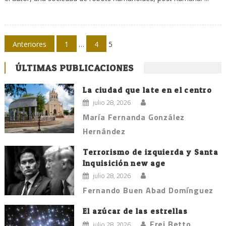
Navegación
Anteriores
1
…
4
5
de
ÚLTIMAS PUBLICACIONES
entradas
La ciudad que late en el centro
julio 28, 2026
María Fernanda González
Hernández
Terrorismo de izquierda y Santa
Inquisición new age
julio 28, 2026
Fernando Buen Abad Domínguez
El azúcar de las estrellas
Frei Betto
julio 28, 2026