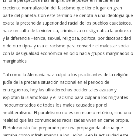
En una perspectiva más amplia, se le puede enmarcar en la
creciente normalización del fascismo que tiene lugar en gran
parte del planeta. Con este término se denota a una ideología que
exalta la pretendida superioridad racial de los pueblos caucásicos,
hace un culto de la violencia, criminaliza o estigmatiza la pobreza
y la diferencia –étnica, sexual, religiosa, política, por discapacidad
o de otro tipo– y usa el racismo para convertir el malestar social
con la desigualdad económica en odio hacia grupos marginados o
marginables.
Tal como la Alemania nazi culpó a los practicantes de la religión
judía de la precaria situación nacional en el periodo de
entreguerras, hoy las ultraderechas occidentales azuzan y
explotan la islamofobia y el racismo para culpar a los migrantes
indocumentados de todos los males causados por el
neoliberalismo. El paralelismo no es un recurso retórico, sino una
realidad que las comunidades racializadas viven en carne propia.
El Holocausto fue preparado por una propaganda ubicua que
pintaba como infrahumanos a los judíos, y en la actualidad este