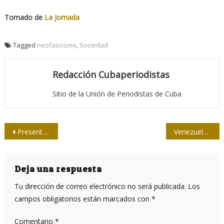
Tomado de
La Jornada
Tagged
neofascismo
,
Sociedad
Redacción Cubaperiodistas
Sitio de la Unión de Periodistas de Cuba
Navegación
Presentarán en la UPEC libro dedicado a Fidel y los periodistas cubanos
Venezuela bajo un ataque cibernético sin precedentes
de
entradas
Deja una respuesta
Tu dirección de correo electrónico no será publicada.
Los
campos obligatorios están marcados con
*
Comentario
*