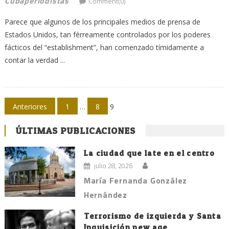
Cubaperiodistas
Comment(0)
Parece que algunos de los principales medios de prensa de
Estados Unidos, tan férreamente controlados por los poderes
fácticos del “establishment”, han comenzado tímidamente a
contar la verdad ...
Navegación
Anteriores
1
…
8
9
de
ÚLTIMAS PUBLICACIONES
entradas
La ciudad que late en el centro
julio 28, 2026
María Fernanda González
Hernández
Terrorismo de izquierda y Santa
Inquisición new age