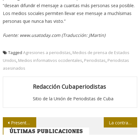
“desean difundir el mensaje a cuantas más personas sea posible.
Los medios sociales permiten llevar ese mensaje a muchísimas
personas que nunca has visto.”
Fuente: www.usatoday.com (Traducción: JMartin)
Tagged
Agresiones a periodistas
,
Medios de prensa de Estados
Unidos
,
Medios informativos occidentales
,
Periodistas
,
Periodistas
asesinados
Redacción Cubaperiodistas
Sitio de la Unión de Periodistas de Cuba
Navegación
Presentan en Buenos Aires exposición gráfica sobre Fidel
La contraofensiva global de la derecha
ÚLTIMAS PUBLICACIONES
de