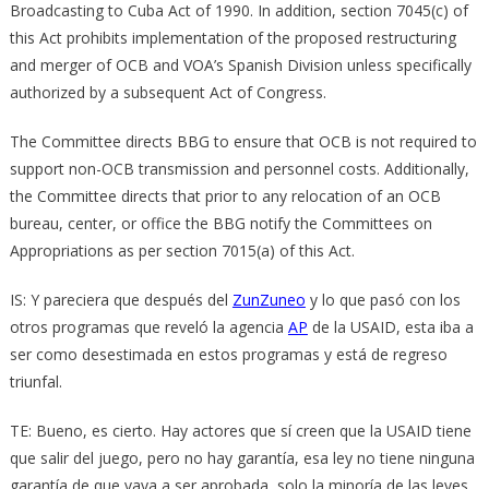
Broadcasting to Cuba Act of 1990. In addition, section 7045(c) of
this Act prohibits implementation of the proposed restructuring
and merger of OCB and VOA’s Spanish Division unless specifically
authorized by a subsequent Act of Congress.
The Committee directs BBG to ensure that OCB is not required to
support non-­OCB transmission and personnel costs. Additionally,
the Committee directs that prior to any relocation of an OCB
bureau, center, or office the BBG notify the Committees on
Appropriations as per section 7015(a) of this Act.
IS: Y pareciera que después del
ZunZuneo
y lo que pasó con los
otros programas que reveló la agencia
AP
de la USAID, esta iba a
ser como desestimada en estos programas y está de regreso
triunfal.
TE: Bueno, es cierto. Hay actores que sí creen que la USAID tiene
que salir del juego, pero no hay garantía, esa ley no tiene ninguna
garantía de que vaya a ser aprobada, solo la minoría de las leyes