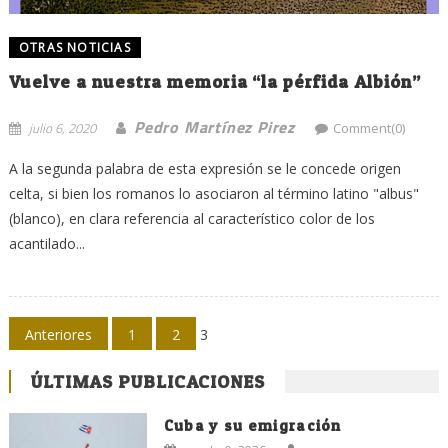
OTRAS NOTICIAS
Vuelve a nuestra memoria “la pérfida Albión”
Pedro Martínez Pirez
julio 6, 2020
Comment(0)
A la segunda palabra de esta expresión se le concede origen
celta, si bien los romanos lo asociaron al término latino "albus"
(blanco), en clara referencia al característico color de los
acantilado...
Navegación
Anteriores
1
2
3
de
ÚLTIMAS PUBLICACIONES
entradas
Cuba y su emigración