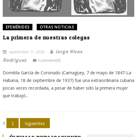
EFEMÉRIDES
OTRAS NOTICIAS
La primera de nuestras colegas
Jorge Rivas
septiembre 17, 2020
Rodriguez
Comment(0)
Domitila García de Coronado (Camagüey, 7 de mayo de 1847-La
Habana, 18 de septiembre de 1937) fue una extraordinaria cubana
pocas veces recordada, a pesar de haber sido la primera mujer
que trabajó...
Navegación
1
2
Siguientes
de