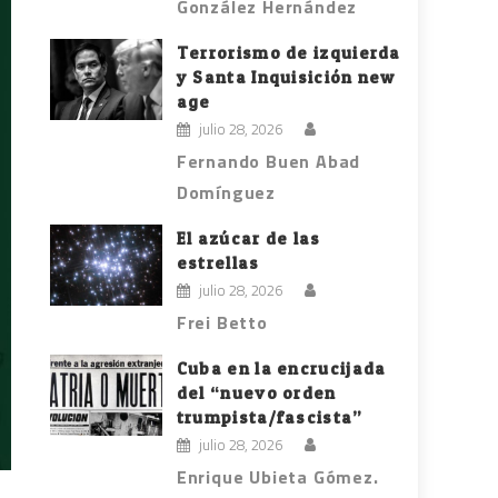
González Hernández
Terrorismo de izquierda
y Santa Inquisición new
age
julio 28, 2026
Fernando Buen Abad
Domínguez
El azúcar de las
estrellas
julio 28, 2026
Frei Betto
Cuba en la encrucijada
del “nuevo orden
trumpista/fascista”
julio 28, 2026
Enrique Ubieta Gómez.