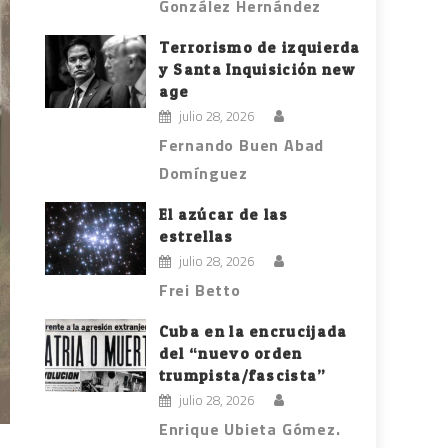
González Hernández
Terrorismo de izquierda
y Santa Inquisición new
age
julio 28, 2026
Fernando Buen Abad
Domínguez
El azúcar de las
estrellas
julio 28, 2026
Frei Betto
Cuba en la encrucijada
del “nuevo orden
trumpista/fascista”
julio 28, 2026
Enrique Ubieta Gómez.