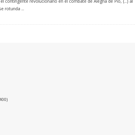
 contingente revolucionario en el combate de Alegría de Pío, (...) al
e rotunda ...
400)